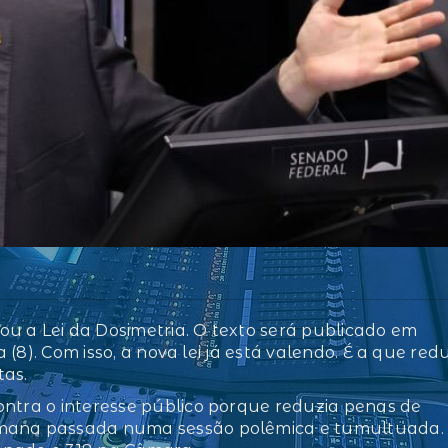
u a Lei da Dosimetria. O texto será publicado em
a (8). Com isso, a nova lei já está valendo. É a que red
tas.
ontra o interesse público porque reduzia penas de
semana passada numa sessão polêmica e tumultuada.