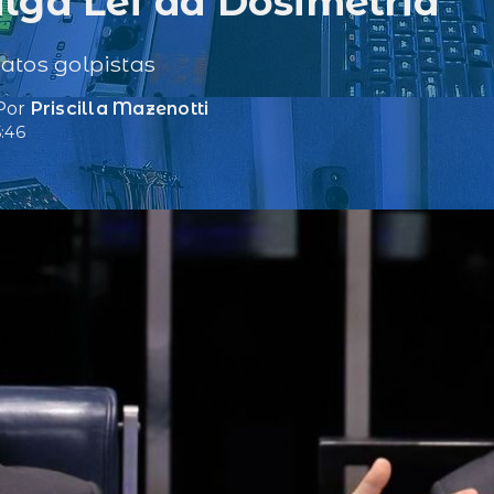
lga Lei da Dosimetria
atos golpistas
 Por
Priscilla Mazenotti
:46