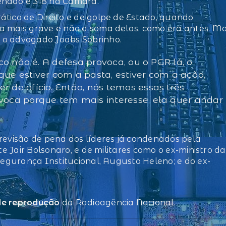
enado e 318 na Câmara.
ático de Direito e de golpe de Estado, quando
a mais grave e não a soma delas, como era antes. M
 o advogado Joabs Sobrinho.
co não é. A defesa provoca, ou o PGR lá, o
 que estiver com a pasta, estiver com a ação,
 de ofício. Então, nós temos essas três
voca porque tem mais interesse, ela quer andar
revisão de pena dos líderes já condenados pela
te Jair Bolsonaro, e de militares como o ex-ministro da
 Segurança Institucional, Augusto Heleno; e do ex-
 de reprodução
da Radioagência Nacional.