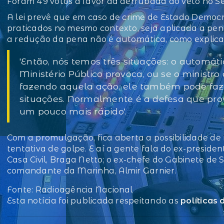
Foram 49 votos a favor da derrubada do veto no S
A lei prevê que em caso de crime de Estado Democr
praticados no mesmo contexto, seja aplicada a pen
a redução da pena não é automática, como explica
'Então, nós temos três situações: o automáti
Ministério Público provoca, ou se o ministro
fazendo aquela ação, ele também pode fazer
situações. Normalmente é a defesa que pro
um pouco mais rápido'.
Com a promulgação, fica aberta a possibilidade de 
tentativa de golpe. E aí a gente fala do ex-presiden
Casa Civil, Braga Netto; o ex-chefe do Gabinete de
comandante da Marinha, Almir Garnier.
Fonte: Radioagência Nacional
Esta notícia foi publicada respeitando as
políticas