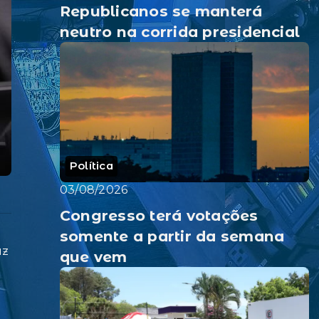
Republicanos se manterá
neutro na corrida presidencial
Política
03/08/2026
Congresso terá votações
somente a partir da semana
uz
que vem