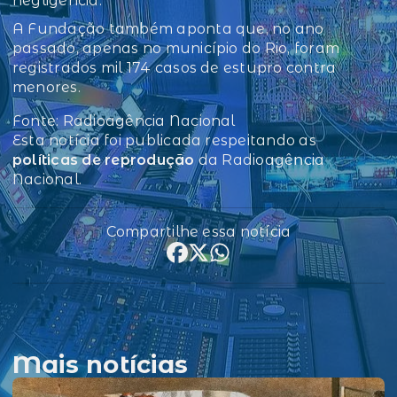
negligência.
A Fundação também aponta que, no ano
passado, apenas no município do Rio, foram
registrados mil 174 casos de estupro contra
menores.
Fonte: Radioagência Nacional
Esta notícia foi publicada respeitando as
políticas de reprodução
da Radioagência
Nacional.
Compartilhe essa notícia
Mais notícias