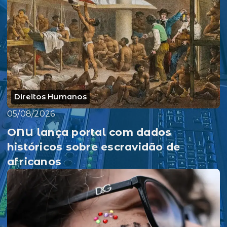
Direitos Humanos
05/08/2026
ONU lança portal com dados
históricos sobre escravidão de
africanos