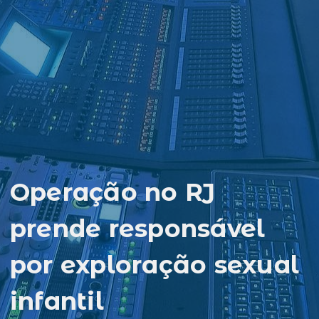
Operação no RJ
prende responsável
por exploração sexual
infantil