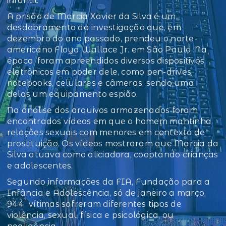
infantil.
A prisão de Marcia Xavier da Silva é um
desdobramento da investigação que, em
dezembro do ano passado, prendeu o norte-
americano Floyd Wallace Jr. em São Paulo. Na
época, foram apreendidos diversos dispositivos
eletrônicos em poder dele, como pen-drives,
notebooks, celulares e câmeras, sendo uma
delas um equipamento espião.
Na análise dos arquivos armazenados foram
encontrados vídeos em que o homem mantinha
relações sexuais com menores em contexto de
prostituição. Os vídeos mostraram que Marcia da
Silva atuava como aliciadora, cooptando crianças
e adolescentes.
Segundo informações da FIA, Fundação para a
Infância e Adolescência, só de janeiro a março,
944 vítimas sofreram diferentes tipos de
violência, sexual, física e psicológica, ou