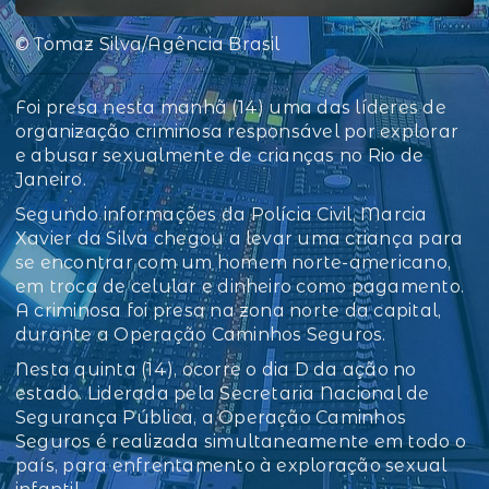
© Tomaz Silva/Agência Brasil
Foi presa nesta manhã (14) uma das líderes de
organização criminosa responsável por explorar
e abusar sexualmente de crianças no Rio de
Janeiro.
Segundo informações da Polícia Civil, Marcia
Xavier da Silva chegou a levar uma criança para
se encontrar com um homem norte-americano,
em troca de celular e dinheiro como pagamento.
A criminosa foi presa na zona norte da capital,
durante a Operação Caminhos Seguros.
Nesta quinta (14), ocorre o dia D da ação no
estado. Liderada pela Secretaria Nacional de
Segurança Pública, a Operação Caminhos
Seguros é realizada simultaneamente em todo o
país, para enfrentamento à exploração sexual