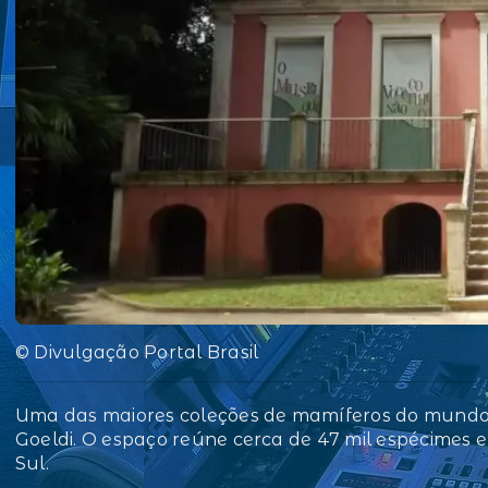
© Divulgação Portal Brasil
Uma das maiores coleções de mamíferos do mundo 
Goeldi. O espaço reúne cerca de 47 mil espécimes e
Sul.