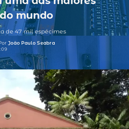
a uma das maiores
 do mundo
ca de 47 mil espécimes
 Por
João Paulo Seabra
8:09