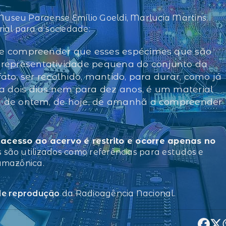
useu Paraense Emílio Goeldi, Marlucia Martins,
ial para a sociedade:
 de compreender que esses espécimes que são
representatividade pequena do conjunto da
fato, ser recolhido, mantido, para durar, como já
a dois dias nem para dez anos, é um material
de de ontem, de hoje, de amanhã a compreender
o
acesso ao acervo é restrito e ocorre apenas no
s são utilizados como referências para estudos e
amazônica.
 de reprodução
da Radioagência Nacional.