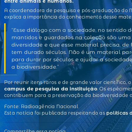
entre animais e humanos.
A coordenadora de pesquisa e pós-graduação do M
explica a importância do conhecimento desse mater
“Esse diálogo com a sociedade, no sentido
mantidos e guardados na coleção são uma 
diversidade e que esse material precisa, de 
tem durado séculos. Não é um material par
para durar por séculos e ajudar a socieda
a biodiversidade.”
Por reunir itens raros e de grande valor científico, 
campus de pesquisa da instituição
. Os espécime
contribuem para a preservação da biodiversidade 
Fonte: Radioagência Nacional
Esta notícia foi publicada respeitando as
políticas
Compartilhe essa notícia