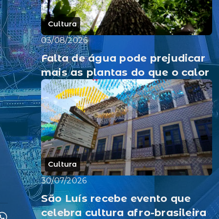
Cultura
03/08/2026
Falta de água pode prejudicar
mais as plantas do que o calor
Cultura
30/07/2026
São Luís recebe evento que
celebra cultura afro-brasileira