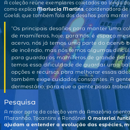
A coleção reúne exemplares coletados ao longo do
como explica
Marlucia Martins
, coordenadora de
Goeldi, que também fala dos desafios para manter 
“Os principais desafios para manter uma c
de mamíferos, hoje, para nós, é espaço me
acervo, nós já temos uma parte do acervo
de incêndio, mas nós temos algumas dificu
para guardar os mamíferos de grande porte
temos essa dificuldade de guardar uma bal
opções e recursos para melhorar essas ade
também exige cuidados constantes. A gente 
dermestário, para que a gente possa trabal
Pesquisa
A maior parte da coleção vem da Amazônia oriental
Maranhão, Tocantins e Rondônia.
O material func
ajudam a entender a evolução das espécies, m