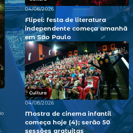
04/08/2026
Flipei: festa de literatura
independente começa amanhã
em São Paulo
Cultura
04/08/2026
Mostra de cinema infantil
io
começa hoje (4); serão 50
sessões gratuitas