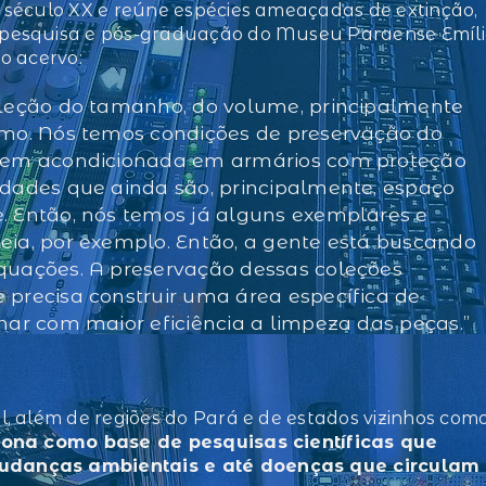
 século XX e reúne espécies ameaçadas de extinção,
 pesquisa e pós-graduação do Museu Paraense Emíli
o acervo:
oleção do tamanho, do volume, principalmente
smo. Nós temos condições de preservação do
 bem acondicionada em armários com proteção
ldades que ainda são, principalmente, espaço
. Então, nós temos já alguns exemplares e
eia, por exemplo. Então, a gente está buscando
quações. A preservação dessas coleções
precisa construir uma área específica de
har com maior eficiência a limpeza das peças.”
, além de regiões do Pará e de estados vizinhos com
iona como base de pesquisas científicas que
udanças ambientais e até doenças que circulam