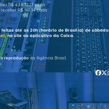
eber R$ 43.872,17 cada
 receber R$ 961,14 cada
feitas até as 20h (horário de Brasília) de sábado
net
, no site ou aplicativo da Caixa.
 de reprodução
da Agência Brasil.