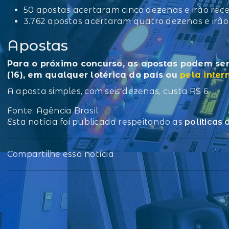
50 apostas acertaram cinco dezenas e irão rec
3.762 apostas acertaram quatro dezenas e irão
Apostas
Para o próximo concurso, as apostas podem ser 
(16), em qualquer lotérica do país ou
pela inter
A aposta simples, com seis dezenas, custa R$ 6.
Fonte: Agência Brasil
Esta notícia foi publicada respeitando as
políticas
Compartilhe essa notícia