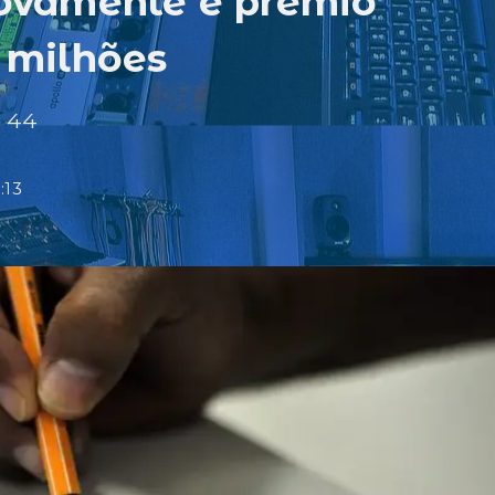
vamente e prêmio
5 milhões
- 44
:13