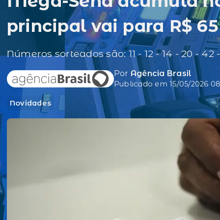
Mega-Sena acumula no
principal vai para R$ 6
Números sorteados são: 11 - 12 - 14 - 20 - 42 
Por
Agência Brasil
Publicado em 15/05/2026 08
Novidades