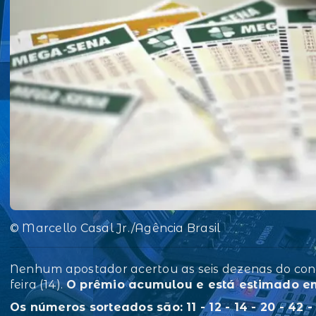
© Marcello Casal Jr./Agência Brasil
Nenhum apostador acertou as seis dezenas do con
feira (14).
O prêmio acumulou e está estimado em
Os números sorteados são: 11 - 12 - 14 - 20 - 42 -