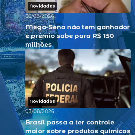
Novidades
05/08/2026
Mega-Sena não tem ganhador
e prêmio sobe para R$ 150
milhões
Novidades
03/08/2026
Brasil passa a ter controle
maior sobre produtos químicos