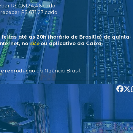
eber R$ 26.124,46 cada
 receber R$ 671,27 cada
eitas até as 20h (horário de Brasília) de quinta-
internet, no
site
ou aplicativo da Caixa.
 de reprodução
da Agência Brasil.