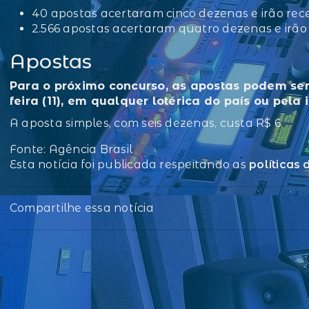
40 apostas acertaram cinco dezenas e irão rec
2.566 apostas acertaram quatro dezenas e irão
Apostas
Para o próximo concurso, as apostas podem ser f
feira (11), em qualquer lotérica do país ou pela 
A aposta simples, com seis dezenas, custa R$ 6.
Fonte: Agência Brasil
Esta notícia foi publicada respeitando as
políticas
Compartilhe essa notícia