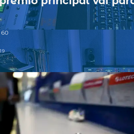
rêmio principal vai par
- 60
19