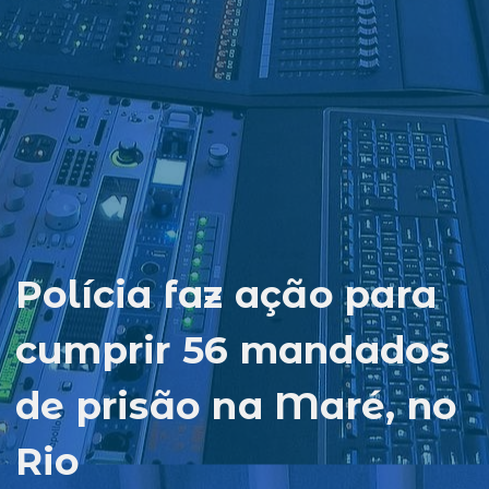
Polícia faz ação para
cumprir 56 mandados
de prisão na Maré, no
Rio