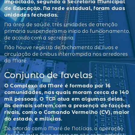
impactado, segundo a Secretaria Municipal
de Educação. Na rede estadual, foram duas
unidades fechadas.
Na área de saúde, três unidades de atenção
primária suspenderam o início do funcionamento,
de acordo com a secretaria.
Não houve registro de fechamento de ruas e
circulação de ônibus interrompida nos arredores
da Maré.
Conjunto de favelas
O Complexo da Maré é formado por 16
comunidades, nas quais moram cerca de 140
mil pessoas. O TCP atua em algumas delas.
As demais sofrem com a presença de facções
rivais, como o Comando Vermelho (CV), maior
do estado, e milícias.
De acordo com o Maré de Notícias, a operação