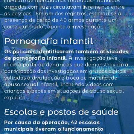
imediato de mercadorias roubadas”. Bandidos
armados com fuzis circulavam livremente entre
as pessoas. “Em um dos registros, estimou-se a
presença de cerca de 40 armas durante um
cortejo armado”, aponta a investigação.
Pornografia infantil
Os policiais identificaram também atividades
de pornografia infantil.
A investigação teve
início a partir de denúncias que demonstravam a
participação dos investigados em grupos digitais
voltados à divulgação e troca de material de
abuso sexual infantil, “incluindo vídeos com
crianças e bebês em situações de abuso sexual
explícito”.
Escolas e postos de saúde
Por causa da operação, 42 escolas
municipais tiveram o funcionamento