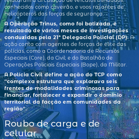
relataram a circulação de veículos blindados,
conhecidos como caveirão, e voos rasantes de
helicópteros das forças de segurança.
A Operação Trinus, como foi batizada, é
resultado de vários meses de investigações
conduzidas pela 21ª Delegacia Policial (DP).
A
ação conta com agentes de forças de elite das
polícias, como a Coordenadoria de Recursos
Especiais (Core), da Civil; e do Batalhão de
Operações Policiais Especiais (Bope), da Militar.
A Polícia Civil define a ação do TCP como
“complexa estrutura que explorava seis
frentes de modalidades criminosas para
financiar, fortalecer e expandir o domínio
territorial da facção em comunidades da
região”.
Roubo de carga e de
celular