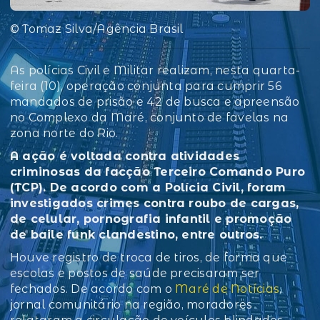
© Tomaz Silva/Agência Brasil
As polícias Civil e Militar realizam, nesta quarta-
feira (10), operação conjunta para cumprir 56
mandados de prisão e 42 de busca e apreensão
no Complexo da Maré, conjunto de favelas na
zona norte do Rio.
A ação é voltada contra atividades
criminosas da facção Terceiro Comando Puro
(TCP). De acordo com a Polícia Civil, foram
investigados crimes contra roubo de cargas,
de celular, pornografia infantil e promoção
de baile funk clandestino, entre outros.
Houve registro de troca de tiros, de forma que
escolas e postos de saúde precisaram ser
fechados. De acordo com o
Maré de Notícias
,
jornal comunitário na região, moradores