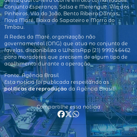
desta quarta-feira ocorre em oito comunidades:
Conjunto Esperança, Salsa e Merengue, Vila dos
Pinheiros, Vila do João, Bento Ribeiro Dantas,
Nova Maré, Baixa do Sapateiro e Morro do
Timbau.
A Redes da Maré, organização não
governamental (ONG) que atua no conjunto de
favelas, disponibiliza o WhatsApp (21) 999246462
para moradores que precisem de algum tipo de
acolhimento durante a operação.
Fonte: Agência Brasil
Esta notícia foi publicada respeitando as
políticas de reprodução
da Agência Brasil.
Compartilhe essa notícia