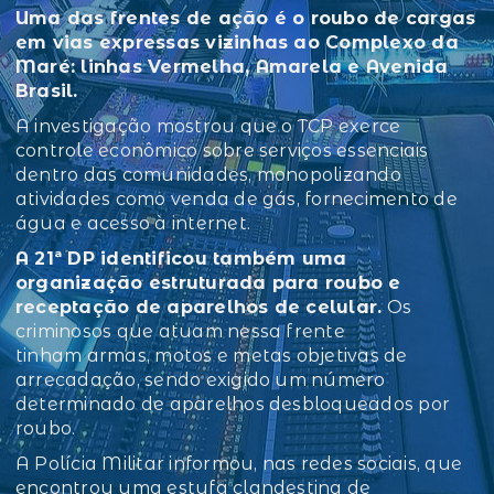
Uma das frentes de ação é o roubo de cargas
em vias expressas vizinhas ao Complexo da
Maré: linhas Vermelha, Amarela e Avenida
Brasil.
A investigação mostrou que o TCP exerce
controle econômico sobre serviços essenciais
dentro das comunidades, monopolizando
atividades como venda de gás, fornecimento de
água e acesso à internet.
A 21ª DP identificou também uma
organização estruturada para roubo e
receptação de aparelhos de celular.
Os
criminosos que atuam nessa frente
tinham armas, motos e metas objetivas de
arrecadação, sendo exigido um número
determinado de aparelhos desbloqueados por
roubo.
A Polícia Militar informou, nas redes sociais, que
encontrou uma estufa clandestina de