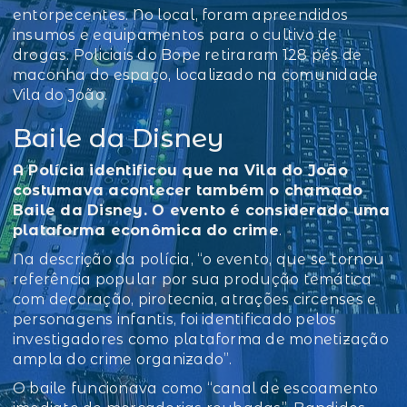
entorpecentes. No local, foram apreendidos
insumos e equipamentos para o cultivo de
drogas. Policiais do Bope retiraram 128 pés de
maconha do espaço, localizado na comunidade
Vila do João.
Baile da Disney
A Polícia identificou que na Vila do João
costumava acontecer também o chamado
Baile da Disney. O evento é considerado uma
plataforma econômica do crime
.
Na descrição da polícia, “o evento, que se tornou
referência popular por sua produção temática
com decoração, pirotecnia, atrações circenses e
personagens infantis, foi identificado pelos
investigadores como plataforma de monetização
ampla do crime organizado”.
O baile funcionava como “canal de escoamento