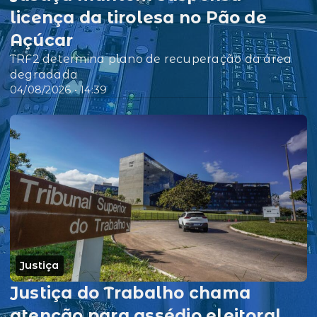
licença da tirolesa no Pão de
Açúcar
TRF2 determina plano de recuperação da área
degradada
04/08/2026 • 14:39
Justiça
Justiça do Trabalho chama
atenção para assédio eleitoral