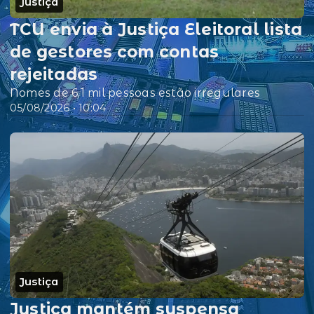
Justiça
TCU envia à Justiça Eleitoral lista
de gestores com contas
rejeitadas
Nomes de 6,1 mil pessoas estão irregulares
05/08/2026 • 10:04
Justiça
Justiça mantém suspensa