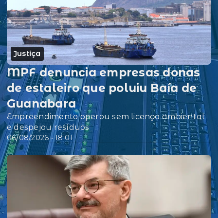
Justiça
MPF denuncia empresas donas
de estaleiro que poluiu Baía de
Guanabara
Empreendimento operou sem licença ambiental
e despejou resíduos
06/08/2026 • 18:01