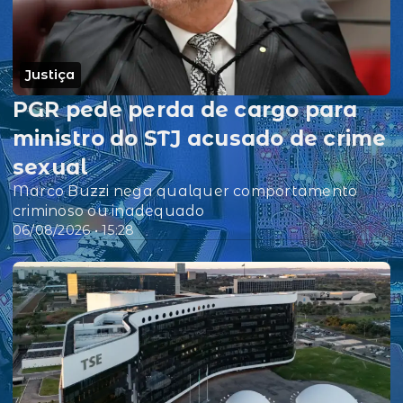
Justiça
PGR pede perda de cargo para
ministro do STJ acusado de crime
sexual
Marco Buzzi nega qualquer comportamento
criminoso ou inadequado
06/08/2026 • 15:28