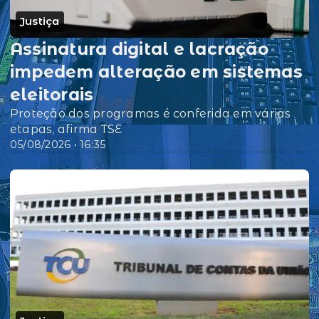
Justiça
Assinatura digital e lacração
impedem alteração em sistemas
eleitorais
Proteção dos programas é conferida em várias
etapas, afirma TSE
05/08/2026 • 16:35