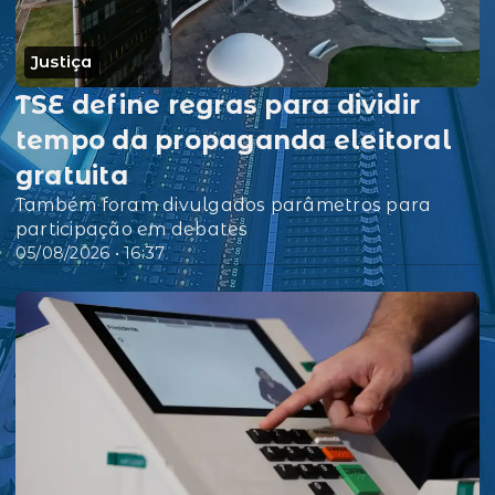
Justiça
TSE define regras para dividir
tempo da propaganda eleitoral
gratuita
Também foram divulgados parâmetros para
participação em debates
05/08/2026 • 16:37